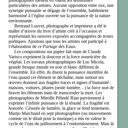
photographies mettent en valeur les sensibilités
particulières des artistes. Aucune opposition entre eux, une
synergie puissante se dégage de l’ensemble, habilement
harmonisé à l’église ouverte sur la puissance de la nature
environnante.
Bertrand Louvet, photographe et imprimeur a été le
maître d’œuvre du livre d’artiste crée à l’occasion et
représentant les oeuvres exposées accompagnées de textes
poétiques. Ajoutons que tous les artistes ont participé à
l’élaboration de ce
Partage des Eaux
.
Les compositions sur papier fait main de Claude
Varisco expriment la douceur et la force nourricière du
végétal. Les travaux photographiques de Luc Micola,
grande fresque murale en noir et blanc diffèrent de
l’ensemble. En effet, ils disent la puissance mortifère de
l’eau quand cet élément se déchaîne, mais surtout ses
œuvres donnent aux fragiles traces et signes d’humanité :
maisons, voitures, phares (seule lumière…) la force non de
braver les éléments mais de transcender la mort. Les
photographies de Mireille Pélindé Rian parviennent à
exprimer l’infinie puissance de la ténuité. La fragilité est
honorée. Césurée de lumière, la glace se fend lentement.
Marijo Marchand en sept photographies (ou mouvements
comme on le dirait pour la musique) a mis en valeur le
cycle de l’eau du jaillissement à l’endormissement. Mais là