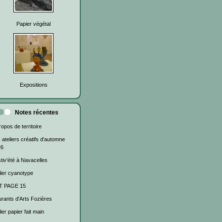
Papier végétal
Expositions
Notes récentes
ropos de territoire
 ateliers créatifs d'automne
26
tiv'été à Navacelles
lier cyanotype
T PAGE 15
rants d'Arts Fozières
lier papier fait main