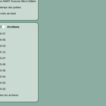
on NANT Gravure Micro Edition
ntemps des poètes
chés de Noël
Archives
6-07
6-06
6-03
5-12
5-07
5-06
5-05
5-04
5-03
5-02
tes les archives