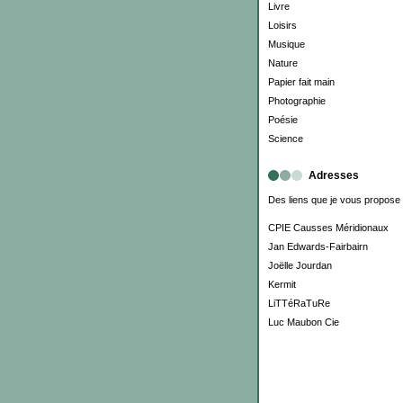
Livre
Loisirs
Musique
Nature
Papier fait main
Photographie
Poésie
Science
Adresses
Des liens que je vous propose
CPIE Causses Méridionaux
Jan Edwards-Fairbairn
Joëlle Jourdan
Kermit
LiTTéRaTuRe
Luc Maubon Cie