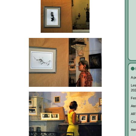
A p
Les
20
Fes
Ate
AR
Cou
Ate