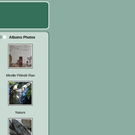
Albums Photos
Mireille Pélindé Rian
Nature