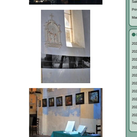
Sal
Pri
Mar
202
202
202
202
202
202
202
202
202
202
Tou