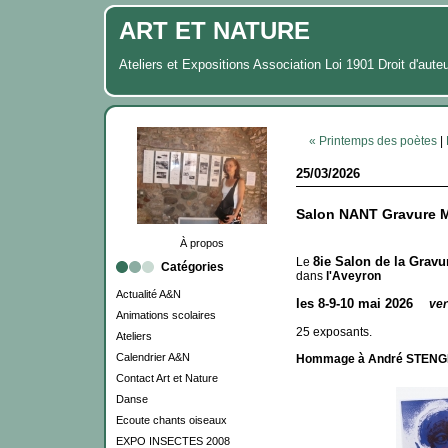
ART ET NATURE
Ateliers et Expositions Association Loi 1901 Droit d'aute
« Printemps des poètes
|
25/03/2026
Salon NANT Gravure M
À propos
8ie Salon de la Gravu
Le
Catégories
dans
l'Aveyron
Actualité A&N
les 8-9-10 mai 2026
ver
Animations scolaires
25 exposants.
Ateliers
Calendrier A&N
Hommage à André STENG
Contact Art et Nature
Danse
Ecoute chants oiseaux
EXPO INSECTES 2008