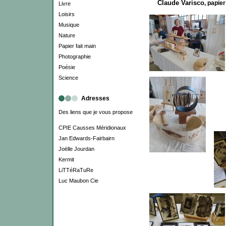
Claude Varisco
, papier
Livre
Loisirs
Musique
Nature
Papier fait main
Photographie
Poésie
Science
Adresses
Des liens que je vous propose
CPIE Causses Méridionaux
Jan Edwards-Fairbairn
Joëlle Jourdan
Kermit
LiTTéRaTuRe
Luc Maubon Cie