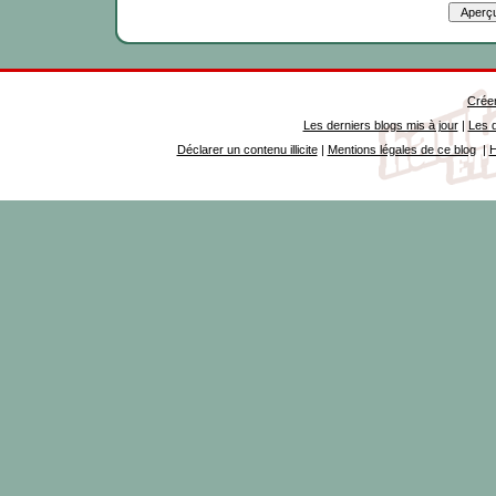
Créer
Les derniers blogs mis à jour
|
Les d
Déclarer un contenu illicite
|
Mentions légales de ce blog
|
H