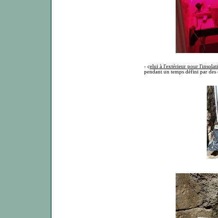
- c
elui à l'extérieur pour l'insolat
pendant un temps défini par des e