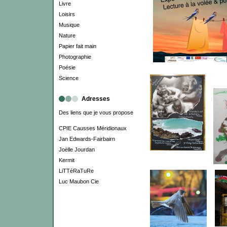
Livre
Loisirs
Musique
Nature
Papier fait main
Photographie
Poésie
Science
Adresses
Des liens que je vous propose
CPIE Causses Méridionaux
Jan Edwards-Fairbairn
Joëlle Jourdan
Kermit
LiTTéRaTuRe
Luc Maubon Cie