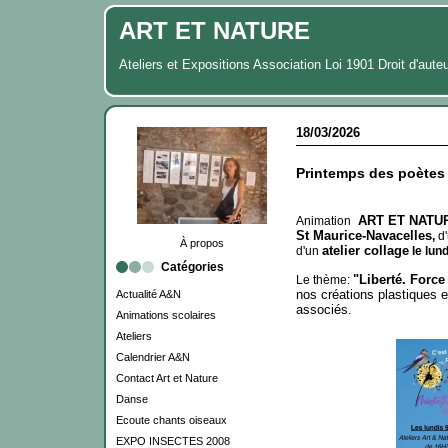
ART ET NATURE
Ateliers et Expositions Association Loi 1901 Droit d'aute
18/03/2026
Printemps des poètes
ART ET NATU
Animation
St Maurice-Navacelles
,
d
À propos
atelier collage
d'un
le lun
Catégories
"Liberté. Force
Le thème:
nos créations plastiques e
Actualité A&N
associés.
Animations scolaires
Ateliers
Calendrier A&N
Contact Art et Nature
Danse
Ecoute chants oiseaux
EXPO INSECTES 2008