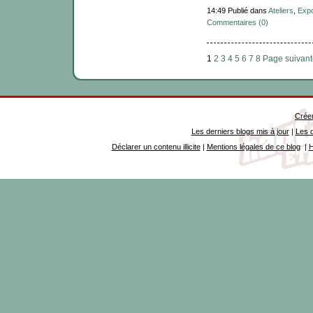
14:49 Publié dans
Ateliers
,
Exp
Commentaires (0)
1
2
3
4
5
6
7
8
Page suivant
Créer
Les derniers blogs mis à jour
|
Les d
Déclarer un contenu illicite
|
Mentions légales de ce blog
|
H