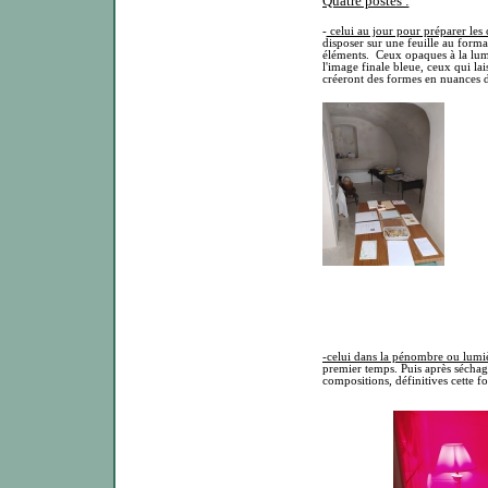
Quatre postes :
-
celui au jour pour préparer les
disposer sur une feuille au forma
éléments. Ceux opaques à la lum
l'image finale bleue, ceux qui la
créeront des formes en nuances d
-celui dans la pénombre ou lumi
premier temps. Puis après séchag
compositions, définitives cette fo