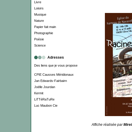
Livre
Loisirs
Musique
Nature
Papier fait main
Photographie
Poésie
Science
Adresses
Des liens que je vous propose
CPIE Causses Méridionaux
Jan Edwards-Fairbairn
Joëlle Jourdan
Kermit
LiTTéRaTuRe
Luc Maubon Cie
Affiche réalisée par
Mirei