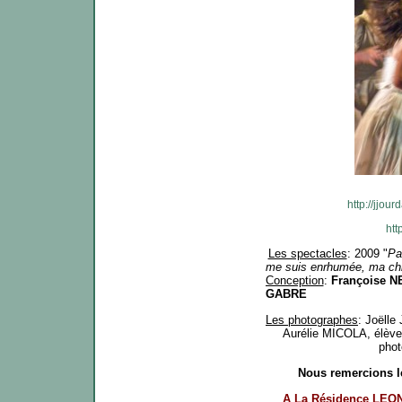
http://jjou
htt
Les spectacles
: 2009 "
Pa
me suis enrhumée, ma chie
Conception
:
Françoise N
GABRE
Les photographes
: Joëll
Aurélie MICOLA, élève
phot
Nous remercions le
A La Résidence LEO