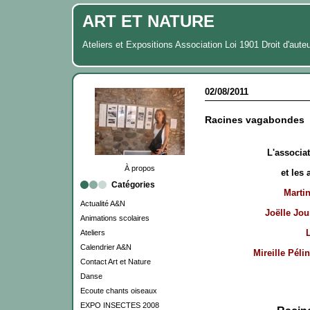
ART ET NATURE
Ateliers et Expositions Association Loi 1901 Droit d'aute
02/08/2011
Racines vagabondes
L'associ
À propos
et les 
Catégories
Marti
Actualité A&N
Joëlle Jou
Animations scolaires
Ateliers
Calendrier A&N
Mireille Péli
Contact Art et Nature
Danse
Ecoute chants oiseaux
EXPO INSECTES 2008