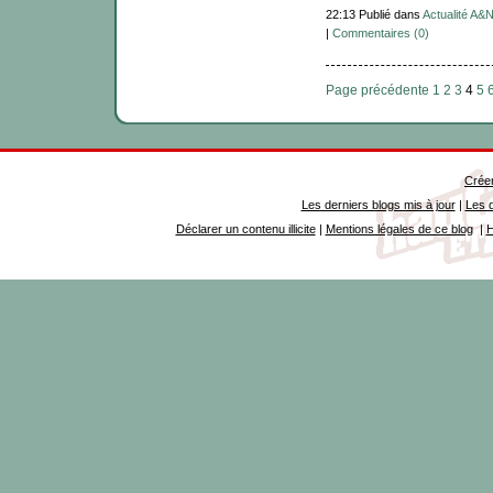
22:13 Publié dans
Actualité A&
|
Commentaires (0)
Page précédente
1
2
3
4
5
Créer
Les derniers blogs mis à jour
|
Les d
Déclarer un contenu illicite
|
Mentions légales de ce blog
|
H