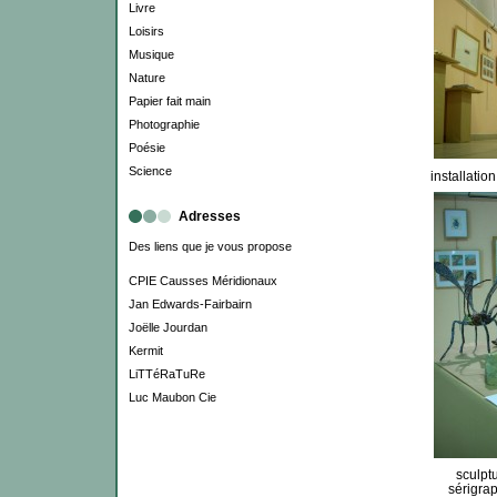
Livre
Loisirs
Musique
Nature
Papier fait main
Photographie
Poésie
Science
installatio
Adresses
Des liens que je vous propose
CPIE Causses Méridionaux
Jan Edwards-Fairbairn
Joëlle Jourdan
Kermit
LiTTéRaTuRe
Luc Maubon Cie
sculpt
sérigra