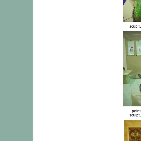
scuplt
pein
sculpt