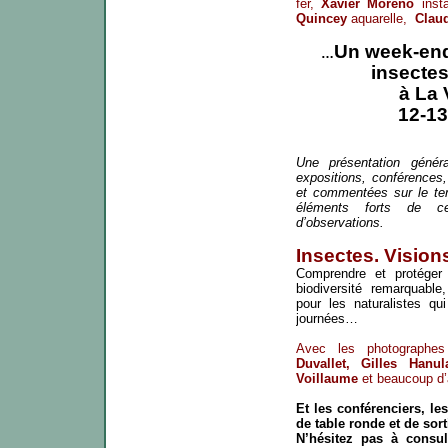
fer,
Xavier Moreno
insta
Quincey
aquarelle,
Claud
Un week-end
…
insectes
à La 
12-13
Une présentation géné
expositions, conférence
et commentées sur le ter
éléments forts de c
d’observations.
Insectes. Vision
Comprendre et protéger 
biodiversité remarquabl
pour les naturalistes q
journées…
Avec les photographes
Duvallet, Gilles Hanu
Voillaume
et beaucoup d’
Et les conférenciers, le
de table ronde et de sor
N’hésitez pas à consu