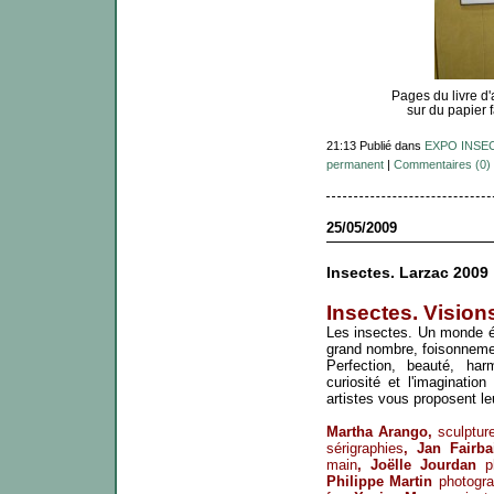
Pages du livre d'
sur du papier 
21:13 Publié dans
EXPO INSEC
permanent
|
Commentaires (0)
25/05/2009
Insectes. Larzac 2009
Insectes. Visions
Les insectes. Un monde étr
grand nombre, foisonnemen
Perfection, beauté, har
curiosité et l'imaginati
artistes vous proposent leu
Martha Arango,
sculpture
sérigraphies
, Jan Fairba
main
, Joëlle Jourdan
ph
Philippe Martin
photogra