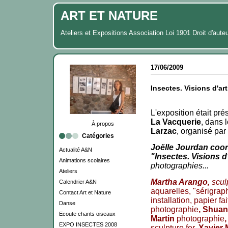
ART ET NATURE
Ateliers et Expositions Association Loi 1901 Droit d'aute
17/06/2009
Insectes. Visions d'art
L'exposition était pr
La Vacquerie
, dans 
À propos
Larzac
, organisé par
Catégories
Joëlle Jourdan coor
Actualité A&N
"Insectes. Visions d'
Animations scolaires
photographies...
Ateliers
Martha Arango,
scul
Calendrier A&N
aquarelles, "sérigrap
Contact Art et Nature
installation, papier fa
Danse
photographie
, Shua
Ecoute chants oiseaux
Martin
photographie
EXPO INSECTES 2008
sculpture fer,
Xavier