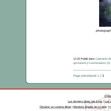
photograph
12:20 Publié dans
Calendrier A
permanent
|
Commentaires (0)
Page précédente
1
2
3
Créer
Les derniers blogs mis à jour
|
Les d
Déclarer un contenu illicite
|
Mentions légales de ce blog
|
H