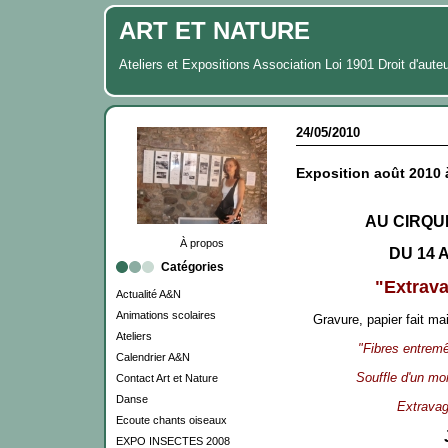
ART ET NATURE
Ateliers et Expositions Association Loi 1901 Droit d'aute
24/05/2010
Exposition août 2010 
AU CIRQU
À propos
DU 14 
Catégories
"Extrav
Actualité A&N
Animations scolaires
Gravure, papier fait ma
Ateliers
"Fibres entremê
Calendrier A&N
Souffle d'un mo
Contact Art et Nature
Danse
Extravag
Ecoute chants oiseaux
EXPO INSECTES 2008