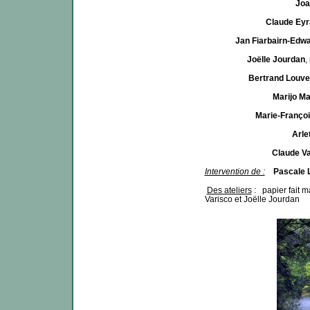
Joa
Claude Ey
Jan Fiarbairn-Edw
Joëlle Jourdan
,
Bertrand Louve
Marijo M
Marie-Franço
Arle
Claude Va
Intervention de :
Pascale 
Des ateliers
: papier fait 
Varisco et Joëlle Jourdan