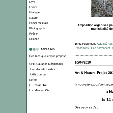
Livre
Loisirs
Musique
Nature
Papier fait main
Exposition organisée p
Photographie
municipalité d
Poésie
Science
15:51 Publié dans
Actualité A&
Expositions
|
Lien permanent
|
Adresses
Des liens que je vous propose
10/04/2010
CPIE Causses Méridionaux
Jan Edwards-Fairbairn
Art & Nature-Projet 20
Joëlle Jourdan
Kermit
la nouvelle exposition se p
LiTTéRaTuRe
Luc Maubon Cie
à 
du
14 
Des oeuvres de :