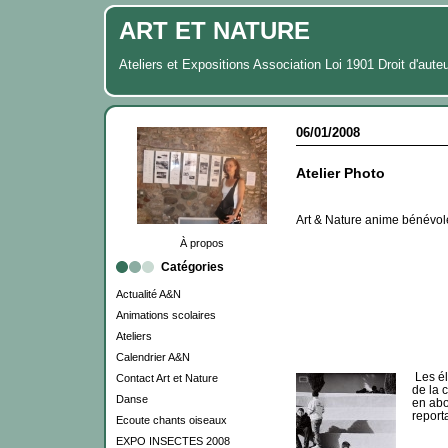
ART ET NATURE
Ateliers et Expositions Association Loi 1901 Droit d'aute
06/01/2008
Atelier Photo
Art & Nature anime bénévole
À propos
Catégories
Actualité A&N
Animations scolaires
Ateliers
Calendrier A&N
Les él
Contact Art et Nature
de la 
Danse
en abo
report
Ecoute chants oiseaux
EXPO INSECTES 2008