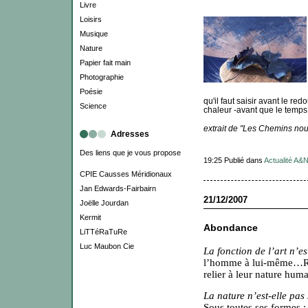
Livre
Loisirs
Musique
Nature
Papier fait main
Photographie
Poésie
qu'il faut saisir avant le re
Science
chaleur -avant que le temps 
extrait de "Les Chemins no
Adresses
Des liens que je vous propose
19:25 Publié dans
Actualité A&
CPIE Causses Méridionaux
Jan Edwards-Fairbairn
21/12/2007
Joëlle Jourdan
Kermit
Abondance
LiTTéRaTuRe
Luc Maubon Cie
La fonction de l’art n’es
l’homme à lui-même…Rel
relier à leur nature humai
La nature n’est-elle pas
Sous toutes ses formes :