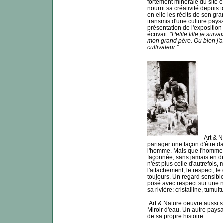
fortement minérale du site 
nourrit sa créativité depuis 
en elle les récits de son g
transmis d'une culture paysa
présentation de l'exposit
écrivait :"
Petite fille je suiv
mon grand père. Ou bien j'
cultivateur."
Art & Na
partager une façon d'être dan
l'homme. Mais que l'homme
façonnée, sans jamais en dev
n'est plus celle d'autrefois,
l'attachement, le respect, le 
toujours. Un regard sensible
posé avec respect sur une na
sa rivière: cristalline, tumult
Art & Nature oeuvre aussi s
Miroir d'eau. Un autre pays
de sa propre histoire.