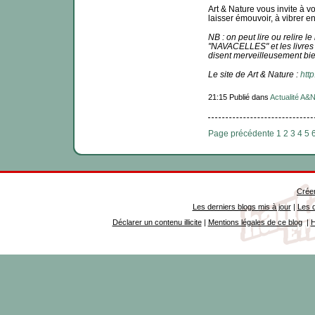
Art & Nature vous invite à v
laisser émouvoir, à vibrer e
NB : on peut lire ou relire l
"NAVACELLES" et les livr
disent merveilleusement b
Le site de Art & Nature :
http
21:15 Publié dans
Actualité A&
Page précédente
1
2
3
4
5
Créer
Les derniers blogs mis à jour
|
Les d
Déclarer un contenu illicite
|
Mentions légales de ce blog
|
H