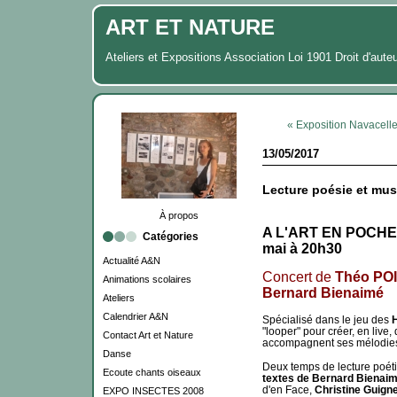
ART ET NATURE
Ateliers et Expositions Association Loi 1901 Droit d'aute
« Exposition Navacell
13/05/2017
Lecture poésie et mu
À propos
A L'ART EN POCHE, 
Catégories
mai à 20h30
Actualité A&N
Concert de
Théo PO
Animations scolaires
Bernard Bienaimé
Ateliers
Calendrier A&N
Spécialisé dans le jeu des
"looper" pour créer, en liv
Contact Art et Nature
accompagnent ses mélodie
Danse
Deux temps de lecture poéti
Ecoute chants oiseaux
textes de Bernard Bienai
d'en Face,
Christine Guigne
EXPO INSECTES 2008