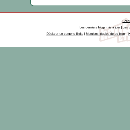
Créer
Les derniers blogs mis à jour
|
Les d
Déclarer un contenu illicite
|
Mentions légales de ce blog
|
H