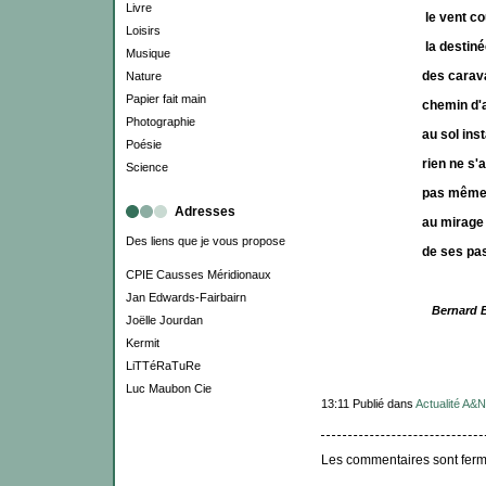
Livre
le vent cou
Loisirs
la destiné
Musique
des caravan
Nature
Papier fait main
chemin d'arp
Photographie
au sol instab
Poésie
rien ne s'arr
Science
pas même le f
Adresses
au mirage
Des liens que je vous propose
de ses pa
CPIE Causses Méridionaux
Jan Edwards-Fairbairn
Bernard 
Joëlle Jourdan
Kermit
LiTTéRaTuRe
Luc Maubon Cie
13:11 Publié dans
Actualité A&N
Les commentaires sont ferm